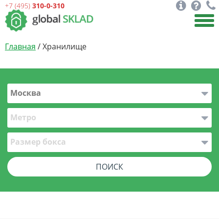
+7 (495)
310-0-310
Главная
/ Хранилище
Москва
Метро
Размер бокса